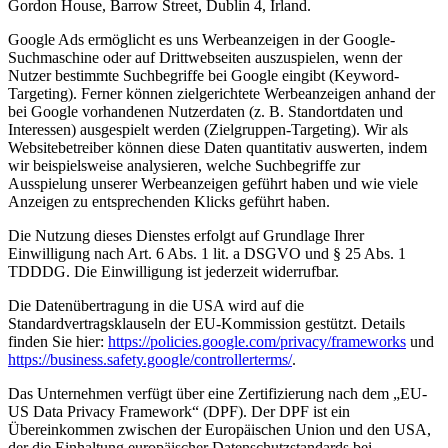
Gordon House, Barrow Street, Dublin 4, Irland.
Google Ads ermöglicht es uns Werbeanzeigen in der Google-
Suchmaschine oder auf Drittwebseiten auszuspielen, wenn der
Nutzer bestimmte Suchbegriffe bei Google eingibt (Keyword-
Targeting). Ferner können zielgerichtete Werbeanzeigen anhand der
bei Google vorhandenen Nutzerdaten (z. B. Standortdaten und
Interessen) ausgespielt werden (Zielgruppen-Targeting). Wir als
Websitebetreiber können diese Daten quantitativ auswerten, indem
wir beispielsweise analysieren, welche Suchbegriffe zur
Ausspielung unserer Werbeanzeigen geführt haben und wie viele
Anzeigen zu entsprechenden Klicks geführt haben.
Die Nutzung dieses Dienstes erfolgt auf Grundlage Ihrer
Einwilligung nach Art. 6 Abs. 1 lit. a DSGVO und § 25 Abs. 1
TDDDG. Die Einwilligung ist jederzeit widerrufbar.
Die Datenübertragung in die USA wird auf die
Standardvertragsklauseln der EU-Kommission gestützt. Details
finden Sie hier:
https://policies.google.com/privacy/frameworks
und
https://business.safety.google/controllerterms/
.
Das Unternehmen verfügt über eine Zertifizierung nach dem „EU-
US Data Privacy Framework“ (DPF). Der DPF ist ein
Übereinkommen zwischen der Europäischen Union und den USA,
der die Einhaltung europäischer Datenschutzstandards bei